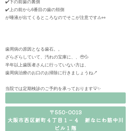
✔️下の前歯の裏側
✔️上の前から6番目の歯の頬側
が唾液が出てくるところなのでそこが注意です⚠️👀
歯周病の原因となる歯石。。
ざらざらしていて、汚れの宝庫に、、🥹💦
半年以上歯医者さんに行っていない方は、
歯周病治療のお口のお掃除に行きましょうね🪥
当院では定期検診のご予約を承っております💡✨
〒550-0013
大阪市西区新町４丁目１－４ 新なにわ筋中川
ビル１階