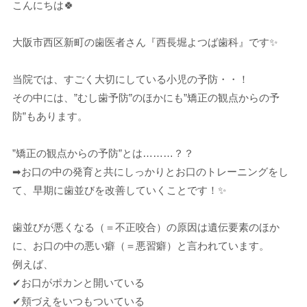
こんにちは🍀
大阪市西区新町の歯医者さん『西長堀よつば歯科』です✨
当院では、すごく大切にしている小児の予防・・！
その中には、”むし歯予防”のほかにも”矯正の観点からの予
防”もあります。
”矯正の観点からの予防”とは………？？
➡お口の中の発育と共にしっかりとお口のトレーニングをし
て、早期に歯並びを改善していくことです！✨
歯並びが悪くなる（＝不正咬合）の原因は遺伝要素のほか
に、お口の中の悪い癖（＝悪習癖）と言われています。
例えば、
✔お口がポカンと開いている
✔頬づえをいつもついている