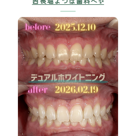
西長堀よつば歯科へ✨