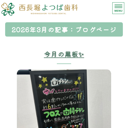
【西長堀よつば歯科】
ホーム
2026年3月の記事：ブログページ
診療内容
今月の黒板✨
医師紹介
医院情報（アクセス）
求人募集