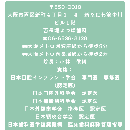
〒550-0013
大阪市西区新町４丁目１－４ 新なにわ筋中川
ビル１階
西長堀よつば歯科
☎06-6536-8138
🚃大阪メトロ阿波座駅から徒歩3分
🚃大阪メトロ西長堀駅から徒歩2分
院長：小林 信博
資格：
日本口腔インプラント学会 専門医 専修医
（認定医）
日本口腔外科学会 認定医
日本補綴歯科学会 認定医
日本外傷歯学会 指導医 認定医
日本顎咬合学会 認定医
日本歯科医学復興機構 臨床歯科麻酔管理指導