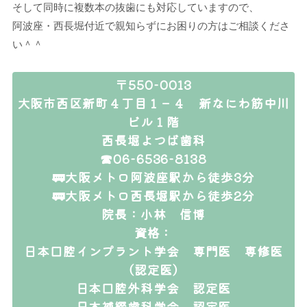
そして同時に複数本の抜歯にも対応していますので、
阿波座・西長堀付近で親知らずにお困りの方はご相談くださ
い＾＾
〒550-0013
大阪市西区新町４丁目１－４ 新なにわ筋中川
ビル１階
西長堀よつば歯科
☎06-6536-8138
🚃大阪メトロ阿波座駅から徒歩3分
🚃大阪メトロ西長堀駅から徒歩2分
院長：小林 信博
資格：
日本口腔インプラント学会 専門医 専修医
（認定医）
日本口腔外科学会 認定医
日本補綴歯科学会 認定医