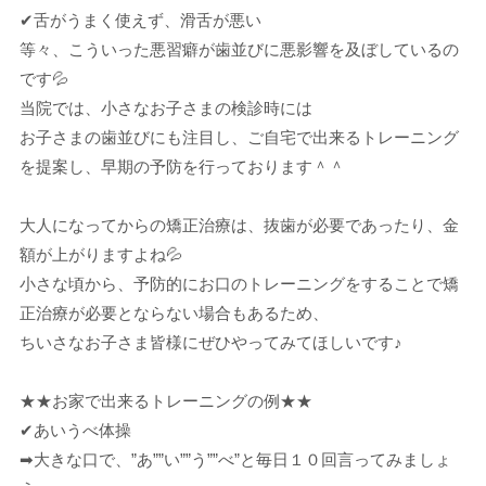
✔舌がうまく使えず、滑舌が悪い
等々、こういった悪習癖が歯並びに悪影響を及ぼしているの
です💦
当院では、小さなお子さまの検診時には
お子さまの歯並びにも注目し、ご自宅で出来るトレーニング
を提案し、早期の予防を行っております＾＾
大人になってからの矯正治療は、抜歯が必要であったり、金
額が上がりますよね💦
小さな頃から、予防的にお口のトレーニングをすることで矯
正治療が必要とならない場合もあるため、
ちいさなお子さま皆様にぜひやってみてほしいです♪
★★お家で出来るトレーニングの例★★
✔あいうべ体操
➡大きな口で、”あ””い””う””べ”と毎日１０回言ってみましょ