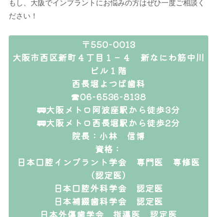
もし、大阪でインプラントにお悩みの方はぜひ一度ご相談く
ださい！
〒550-0013
大阪市西区新町４丁目１－４ 新なにわ筋中川
ビル１階
西長堀よつば歯科
☎06-6536-8138
🚃大阪メトロ阿波座駅から徒歩3分
🚃大阪メトロ西長堀駅から徒歩2分
院長：小林 信博
資格：
日本口腔インプラント学会 専門医 専修医
（認定医）
日本口腔外科学会 認定医
日本補綴歯科学会 認定医
日本外傷歯学会 指導医 認定医