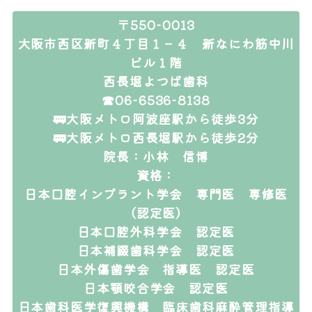
〒550-0013
大阪市西区新町４丁目１－４ 新なにわ筋中川
ビル１階
西長堀よつば歯科
☎06-6536-8138
🚃大阪メトロ阿波座駅から徒歩3分
🚃大阪メトロ西長堀駅から徒歩2分
院長：小林 信博
資格：
日本口腔インプラント学会 専門医 専修医
（認定医）
日本口腔外科学会 認定医
日本補綴歯科学会 認定医
日本外傷歯学会 指導医 認定医
日本顎咬合学会 認定医
日本歯科医学復興機構 臨床歯科麻酔管理指導