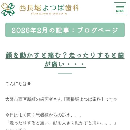
【西長堀よつば歯科】
ホーム
2026年2月の記事：ブログページ
診療内容
顔を動かすと痛む？走ったりすると歯
医師紹介
が痛い・・・
医院情報（アクセス）
求人募集
こんにちは🍀
大阪市西区新町の歯医者さん【西長堀よつば歯科】です✨
今日はよく聞く患者様からの訴え、、、
『走ったりすると痛い、顔を大きく動かすと痛い、、、』