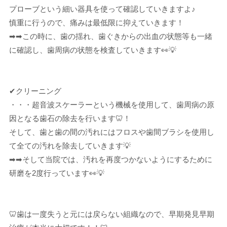
プローブという細い器具を使って確認していきますよ♪
慎重に行うので、痛みは最低限に抑えていきます！
➡➡この時に、歯の揺れ、歯ぐきからの出血の状態等も一緒
に確認し、歯周病の状態を検査していきます👀💡
✔クリーニング
・・・超音波スケーラーという機械を使用して、歯周病の原
因となる歯石の除去を行います🦷！
そして、歯と歯の間の汚れにはフロスや歯間ブラシを使用し
て全ての汚れを除去していきます💡
➡➡そして当院では、汚れを再度つかないようにするために
研磨を2度行っています👀💡
🦷歯は一度失うと元には戻らない組織なので、早期発見早期