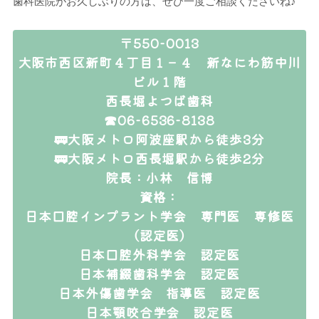
歯科医院がお久しぶりの方は、ぜひ一度ご相談くださいね♪
〒550-0013
大阪市西区新町４丁目１－４ 新なにわ筋中川
ビル１階
西長堀よつば歯科
☎06-6536-8138
🚃大阪メトロ阿波座駅から徒歩3分
🚃大阪メトロ西長堀駅から徒歩2分
院長：小林 信博
資格：
日本口腔インプラント学会 専門医 専修医
（認定医）
日本口腔外科学会 認定医
日本補綴歯科学会 認定医
日本外傷歯学会 指導医 認定医
日本顎咬合学会 認定医