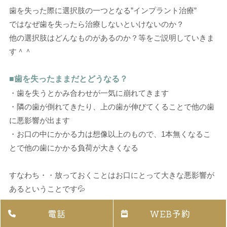
歯を失った際に選択肢の一つとなる”インプラント治療”
ではなぜ歯を失ったら治療しないといけないのか？
他の選択肢はどんなものがあるのか？等をご説明していきま
す＾＾
■歯を失ったままだとどうなる？
・歯を失うとかみ合わせが一気に崩れてきます
・隣の歯が倒れてきたり、上の歯が伸びてくることで他の歯
に悪影響が出ます
・お口の中にかかる力は想像以上のもので、1本無くなるこ
とで他の歯にかかる負荷が大きくなる
すなわち・・放っておくことはお口にとって大きな悪影響が
あるということです💦
電話
WEB予約
■失ったときの選択肢でインプラントが良い点って？