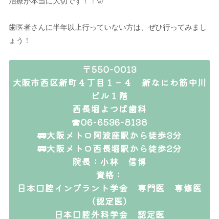
治療が本当に大切です！！🦷
歯医者さんに半年以上行っていない方は、ぜひ行ってみまし
ょう！
〒550-0013
大阪市西区新町４丁目１－４ 新なにわ筋中川
ビル１階
西長堀よつば歯科
☎06-6536-8138
🚃大阪メトロ阿波座駅から徒歩3分
🚃大阪メトロ西長堀駅から徒歩2分
院長：小林 信博
資格：
日本口腔インプラント学会 専門医 専修医
（認定医）
日本口腔外科学会 認定医