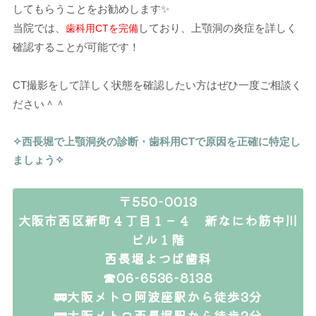
してもらうことをお勧めします✨
当院では、
しており、上顎洞の炎症を詳しく
歯科用CTを完備
確認することが可能です！
CT撮影をして詳しく状態を確認したい方はぜひ一度ご相談く
ださい＾＾
✧西長堀で上顎洞炎の診断・歯科用CTで原因を正確に特定し
ましょう✧
〒550-0013
大阪市西区新町４丁目１－４ 新なにわ筋中川
ビル１階
西長堀よつば歯科
☎06-6536-8138
🚃大阪メトロ阿波座駅から徒歩3分
🚃大阪メトロ西長堀駅から徒歩2分