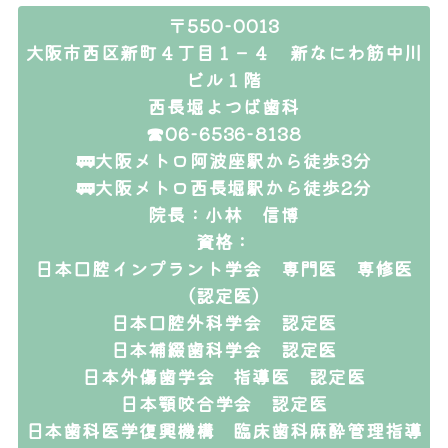
〒550-0013
大阪市西区新町４丁目１－４ 新なにわ筋中川
ビル１階
西長堀よつば歯科
☎06-6536-8138
🚃大阪メトロ阿波座駅から徒歩3分
🚃大阪メトロ西長堀駅から徒歩2分
院長：小林 信博
資格：
日本口腔インプラント学会 専門医 専修医
（認定医）
日本口腔外科学会 認定医
日本補綴歯科学会 認定医
日本外傷歯学会 指導医 認定医
日本顎咬合学会 認定医
日本歯科医学復興機構 臨床歯科麻酔管理指導