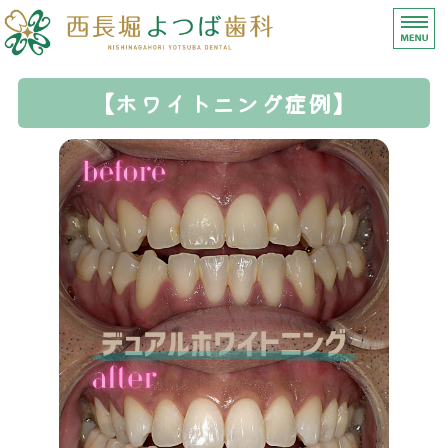
【西長堀よつば歯科】
ホーム
【ホワイトニング症例】
診療内容
医師紹介
医院情報（アクセス）
求人募集